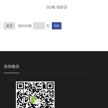
25J电 投影仪
末页
跳转到第
页
添加微信