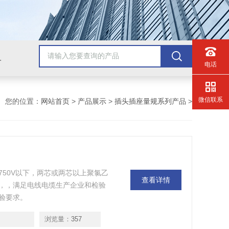
配套检测产品，GB9706.1医用电气配套试验设备
电话
微信联系
您的位置：
网站首页
>
产品展示
>
插头插座量规系列产品
>
750V以下，两芯或两芯以上聚氯乙
查看详情
，，满足电线电缆生产企业和检验
验要求。
浏览量：
357