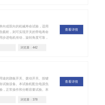
单向或双向的机械寿命试验，适用
查看详情
负载柜，则可实现开关的带电寿命
用步进电机传动，旋转角度可靠，
由PLC（可编程控制器）和液晶文
浏览量：
442
。
用途的跷板开关、拨动开关、按键
查看详情
命试验设备。本试验机配合电源负
验，正常操作和分断容量试验。本
部门用于质量控制和质量检测的试
浏览量：
378