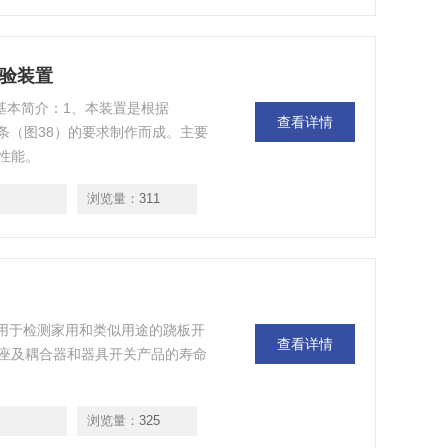
试验装置
置基本简介：1、本装置是根据
查看详情
6第25.4条（图38）的要求制作而成。主要
性能。
浏览量：
311
验机用于检测家用和类似用途的跷板开
查看详情
座及耦合器和器具开关产品的寿命
浏览量：
325