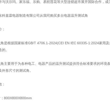
并与沃尔玛、家乐福、乐购、易初莲花等大型连锁超市展开国际合作，成为
嘉霖电器制造有限公司从我司购买多台电器温升测试角
介：
据国家标准GB/T 4706.1-2024(CEI EN IEC 60335-1:20
造的。
主要用于为各种电工、电器产品的温升测试提供符合标准要求的环境条
及外形尺寸的测试角。
数：
00X800X800mm