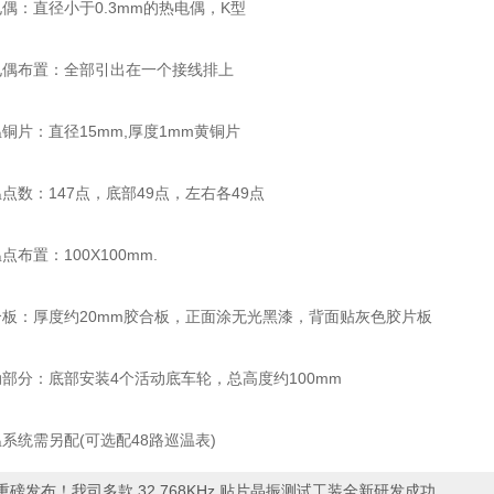
：直径小于0.3mm的热电偶，K型
布置：全部引出在一个接线排上
片：直径15mm,厚度1mm黄铜片
数：147点，底部49点，左右各49点
置：100X100mm.
：厚度约20mm胶合板，正面涂无光黑漆，背面贴灰色胶片板
分：底部安装4个活动底车轮，总高度约100mm
统需另配(可选配48路巡温表)
重磅发布！我司多款 32.768KHz 贴片晶振测试工装全新研发成功