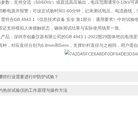
与参数：支持交流（50/60Hz）或直流高压输出，电压范围通常0-10k
切断电源并报警；可设定试验时间1-60分钟，记录测试电压、电流曲线，
：需符合GB 4943.1《信息技术设备 安全 第1部分：通用要求》中
置还支持模拟人体接触状态，确保测试结果与实际使用场景一致。
及产品：深圳市创鑫仪器有限公司的GB 4943.1-2022图29固体绝抗电强度
0g两种，对应直径分别为6.8mm和5mm，支撑针杆直径与之相同，用户
哪些行业需要进行IP防护试验？
​灼热丝试验仪的工作原理与操作方法