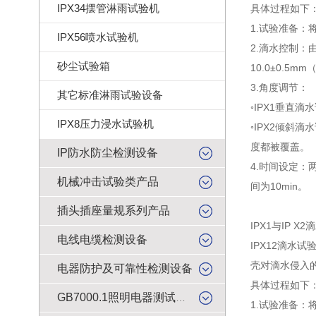
IPX34摆管淋雨试验机
具体过程如下
1.
试验准备：
IPX56喷水试验机
2.
滴水控制：由
砂尘试验箱
10.0±0.5
3.
角度调节：
其它标准淋雨试验设备
◦
IPX1垂直
IPX8压力浸水试验机
◦
IPX2倾斜滴
度都被覆盖。
IP防水防尘检测设备
4.
时间设定：两
机械冲击试验类产品
间为10min。
插头插座量规系列产品
IPX1与IP 
电线电缆检测设备
IPX12滴
壳对滴水侵入
电器防护及可靠性检测设备
具体过程如下
GB7000.1照明电器测试产品
1.
试验准备：