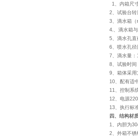
1
、内箱尺
2
、试验台转
3
、滴水箱
（
4.
、滴水箱与
5
、滴水孔直
6
、喷水孔径
7
、滴水量：
8
、试验时间
9
、箱体采用
10
、配有适
11
、控制系
12
、电源
22
13
、执行标
四、结构材
1
、内胆为
30
2
、外箱不锈