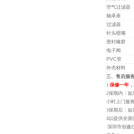
空气过滤器
轴承座
过滤器
针头喷嘴
密封橡胶
电子阀
PVC
管
外壳材料
三、售后服
1.
保修一年
，
2保期内：如
小时上门服
3保期后：
4以提供全
深圳市创鑫