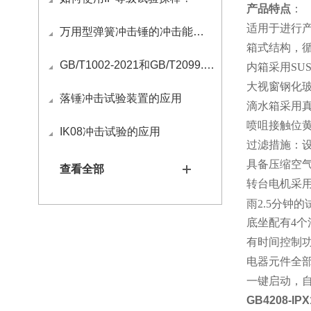
产品特点
：
适用于进行产品
万用型弹簧冲击锤的冲击能量如何调节？
箱式结构，
GB/T1002-2021和GB/T2099.1-2021国标插头插座量规清单
内箱采用SU
大视窗钢化
落锤冲击试验装置的应用
滴水箱采用
喷咀接触位
IK08冲击试验的应用
过滤措施：
具备压缩空
查看全部
转台电机采用
雨2.5分钟
底坐配有4
有时间控制功
电器元件全
一键启动，
GB4208-