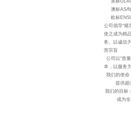
美标UL49
澳标AS/N
欧标EN50
公司倡导“
使之成为精
务。以诚信
营宗旨
公司以“质
本，以服务
我们的使命
提供超出客
我们的目标
成为全国*