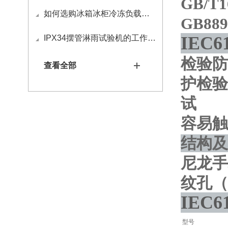
GB/T
如何选购冰箱冰柜冷冻负载试验包
GB889
IEC
IPX34摆管淋雨试验机的工作原理
检验防
查看全部
护检验
试
容易触
结构及
尼龙手
纹孔（
IEC
型号