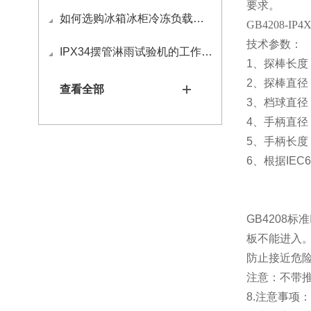
要求。
如何选购冰箱冰柜冷冻负载试验包
GB4208-I
技术参数：
IPX34摆管淋雨试验机的工作原理
1
、探棒长度
2
、探棒直径
查看全部
3
、档球直径
4
、手柄直径
5
、手柄长度
6
、根据
IEC6
GB4208
板不能进入
防止接近危险
注意：不带
8.注意事项