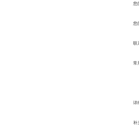
您
您
联
常
详
补