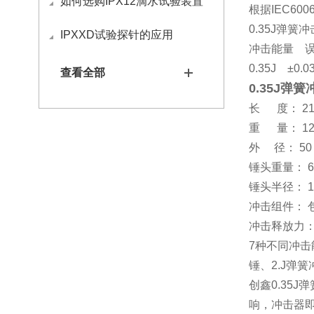
如何选购IPX12滴水试验装置
根据IEC600
0.35J弹
IPXXD试验探针的应用
冲击能量 
0.35J ±0.0
查看全部
0.35J弹
长 度： 21
重 量： 12
外 径： 50
锤头重量： 6
锤头半径： 1
冲击组件： 
冲击释放力：
7种不同冲击
锤、2.J弹
创鑫0.35
响，冲击器