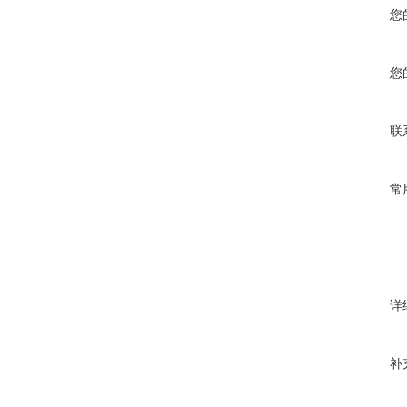
您
您
联
常
详
补