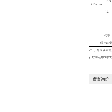
56
±1%mm
注
1
、
I
代码
碰撞能
注
1
、如果要求更
征数字选用两位
留言询价