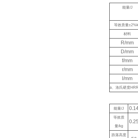
能量
/J
等效质量
±2%
材料
R/mm
D/mm
f/mm
r/mm
l/mm
a
、洛氏硬度
HRR
0.1
能量
/J
等效质
0.2
量
/kg
跌落高度