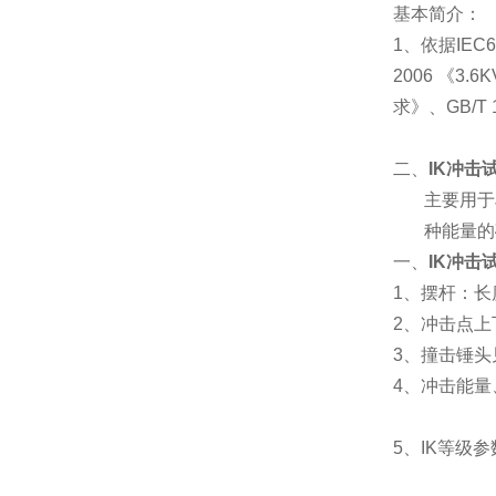
基本简介：
1、
依据IEC
2006 《3
求》、GB/T
二、
IK冲击
主要用于
种能量的
一、
IK冲击
1、摆杆：长度
2、冲击点上
3、撞击锤头
4、冲击能
5、IK等级