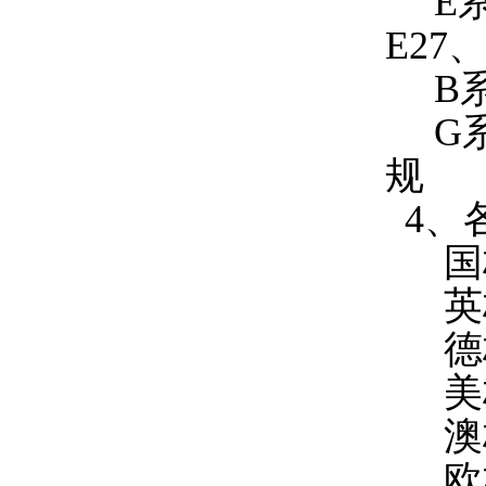
E系列
E27
B系
G系列
规
4、
国标G
英标
德标D
美标
澳标A
欧标