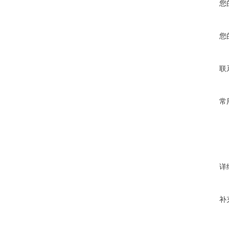
您
您
联
常
详
补