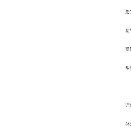
您
您
联
常
详
补