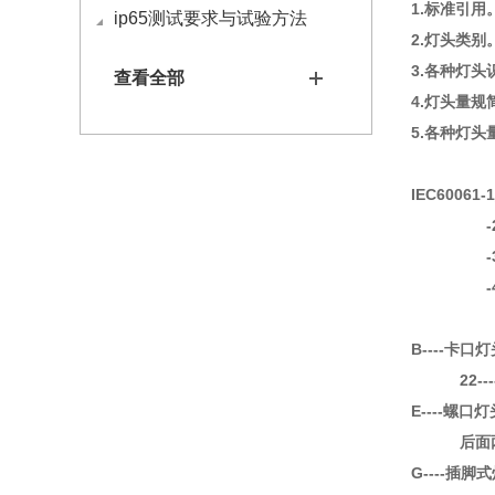
1.标准引用
ip65测试要求与试验方法
2.灯头类别
3.各种灯头
查看全部
4.灯头量规
5.各种灯
IEC60
-2
-3
-4导
B----卡口灯
22----
E----螺口灯
后面两位
G----插脚