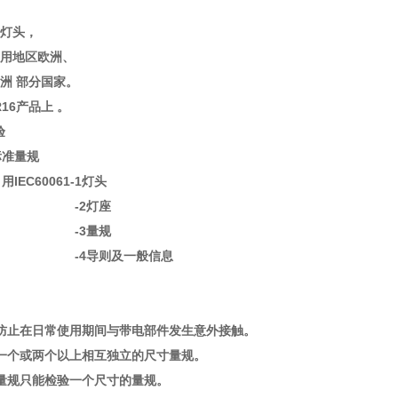
灯头，
用地区欧洲、
 部分国家。
MR16产品上 。
验
量规
C60061-1灯头
2灯座
3量规
导则及一般信息
防止在日常使用期间与带电部件发生意外接触。
一个或两个以上相互独立的尺寸量规。
量规只能检验一个尺寸的量规。