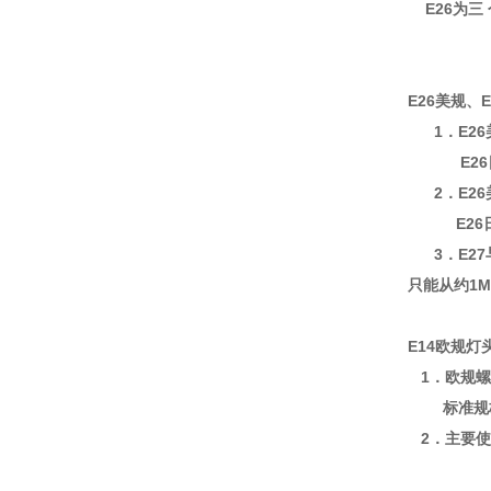
E26为三
E26美规、
1．E26
E26日规
2．E26
E26日规
3．E27与
只能从约1
E14欧规灯
1．欧规螺
标准规格E1
2．主要使