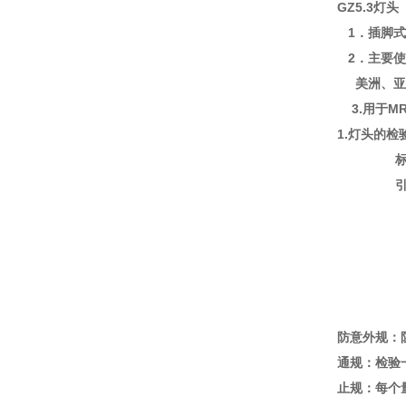
GZ5.3灯头
1．插脚式
2．主要使
美洲、亚洲
3.用于
1.灯头的检
标准
引用IE
-
-
-4
防意外规：
通规：检验
止规：每个