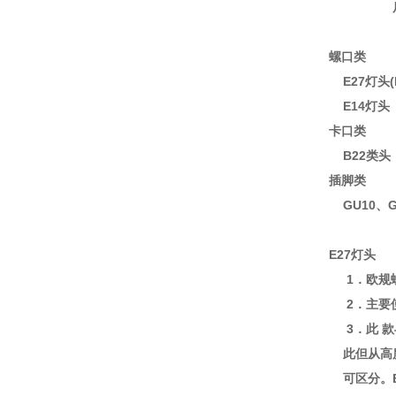
后面数
螺口类
E27灯头(E
E14灯头（E1
卡口类
B22类头（B
插脚类
GU10、GZ
E27灯头
1．欧规螺
2．主要
3．此 款
此但从高
可区分。E