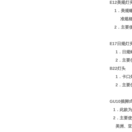
E12美规灯
1．美规螺
准规格E1
2．主要使
E17日规灯
1．日规螺
2．主
B22灯头
1．卡口灯头
2．主要使
GU10插脚
1．此款为
2．主要使
美洲、