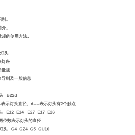
。
。
识别。
简介。
头量规的使用方法。
061-1灯头
灯座
量规
则及一般信息
头 B22d
表示灯头直径、d----表示灯头有2个触点
头 E12 E14 E27 E17 E26
数表示灯头的直径
式灯头 G4 GZ4 G5 GU10