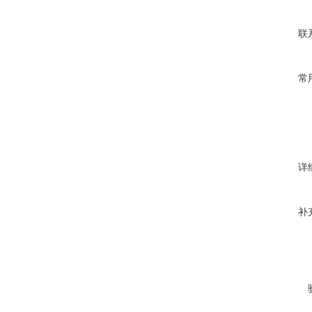
联
常
详
补