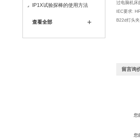
过电脑机床的
IP1X试验探棒的使用方法
IEC要求:
B22d灯头夹持
查看全部
留言询
您
您