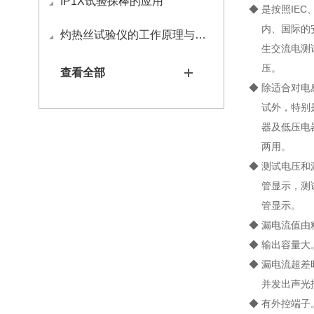
IP1X试验探棒的应用
◆ 是按照IEC、
内、国际的安
​灼热丝试验仪的工作原理与操作方法
生交流电测试
压。
查看全部
◆ 除适合对
试外，特别是
器及低压电器
两用。
◆ 测试电压和
管显示，测试
管显示。
◆ 漏电流值
◆ 输出容量大
◆ 漏电流超
并发出声光
◆ 有外控端子