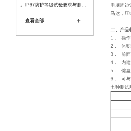
IP67防护等级试验要求与测试方法
电脑周边
马达，压
查看全部
二
、
产品
1． 操
2． 体
3． 前
4． 内
5． 键
6． 可
七种测试顺序
71
71