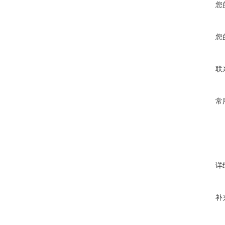
您
您
联
常
详
补