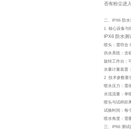
否有粉尘进
二、IPX6 防
1. 核心设备与
IPX6 防水
喷头：需符合 GB/
供水系统：含
旋转工作台：可
水量计量装置
2. 技术参数要
喷水压力：需
水流流量：单
喷头与试样距
试验时间：每
喷水角度：需
三、IP66 测