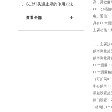
高，灵敏度
G13灯头通止规的使用方法
F0、分档值
电、通信、
查看全部
具有PPM
主要功能：
二、主要技
频率测量范围：
频率测量灵敏
PPm测量：3
PPm测量精度
（可扩展0.1P
中心频率：0 
误差设置范围设
闸门设置：四档
1档闸门1ms