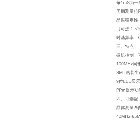
每1mS为
周期测量范围：
晶振稳定性：5 
（可选 1 ×10
时基频率：OC
三、特点：
微机控制，
100MHz
SMT贴装
9位LED显
PPm提示功
四、可选配
晶体测量匹配器：
40MHz-65