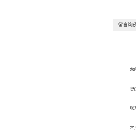
留言询
您
您
联
常