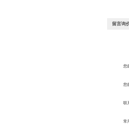
留言询
您
您
联
常