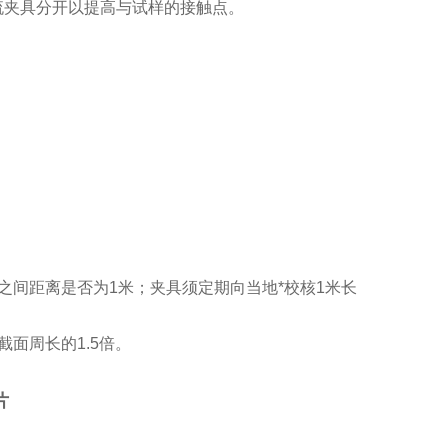
夹具分开以提高与试样的接触点。
之间距离是否为1米；夹具须定期向当地*校核1米长
面周长的1.5倍。
片