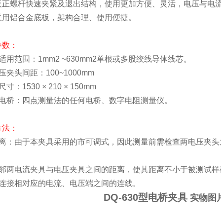
正螺杆快速夹紧及退出结构，使用更加方便、灵活，电压与电流
用铝合金底板，架构合理、使用便捷。
参数：
用范围：1mm2 ~630mm2单根或多股绞线导体线芯。
夹头间距：100~1000mm
1530 × 210 × 150mm
电桥：四点测量法的任何电桥、数字电阻测量仪。
方法：
距离：由于本夹具采用的市可调式，因此测量前需检查两电压夹头
相邻两电流夹具与电压夹具之间的距离，使其距离不小于被测试样截
：连接相对应的电流、电压端之间的连线。
DQ-630型电桥夹具
实物图