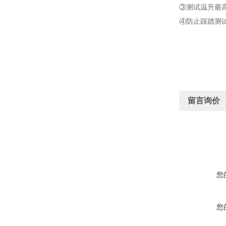
③测试温升最
④防止踩踏测
留言询价
您
您