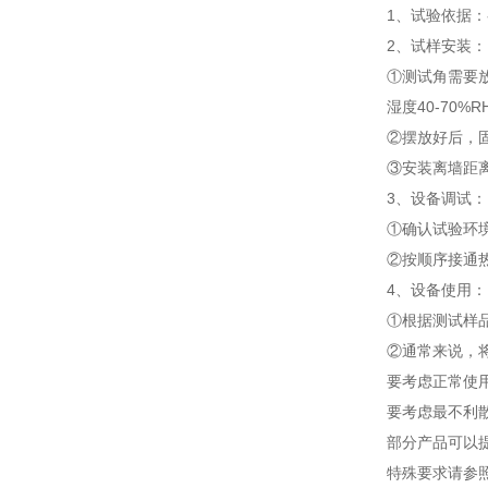
1、试验依据：参
2、试样安装：
①测试角需要
湿度40-70%
②摆放好后，
③安装离墙距离
3、设备调试：
①确认试验环
②按顺序接通
4、设备使用：
①根据测试样
②通常来说，
要考虑正常使
要考虑最不利
部分产品可以
特殊要求请参