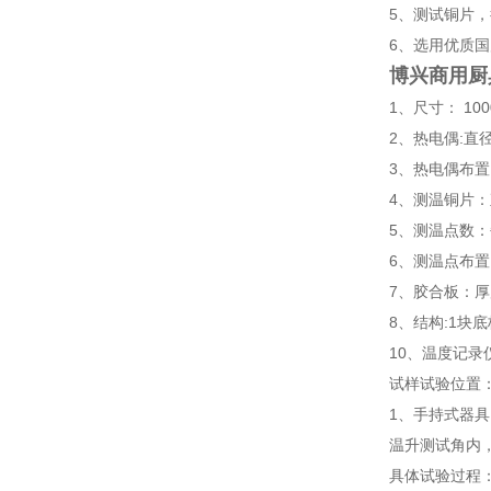
5、测试铜片，
6、选用优质国
博兴商用厨
1、尺寸： 1000
2、热电偶:直
3、热电偶布
4、测温铜片：
5、测温点数：
6、测温点布置：
7、胶合板：厚
8、结构:1块
10、温度记录
试样试验位置
1、手持式器
温升测试角内
具体试验过程