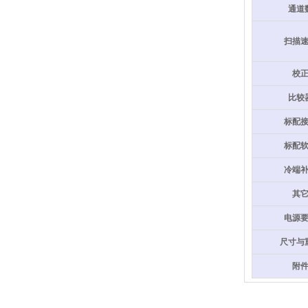
通道
扫描
校
比较
标配
标配
冷端
其
电源
尺寸与
附