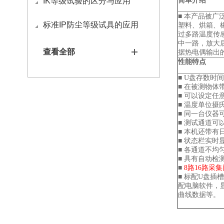
IK等级试验的区分与应用
简单介绍
■ 本产品被
标准IP防尘等级试具的应用
塑料、烘箱、
过多路温度传
中一路，放大
查看全部
据热电偶输出
性能特点
■ U盘存数时
■ 在被测物体
■ 可以设定
■ 温度单位摄
■ 同一台仪器
■ 测试通道
■ 本机还带有
■ 状态栏实时
■ 各通道不均匀
■ 具有自动检
■
8路16路采集
■ 标配U盘
配电脑软件，
曲线数据等。