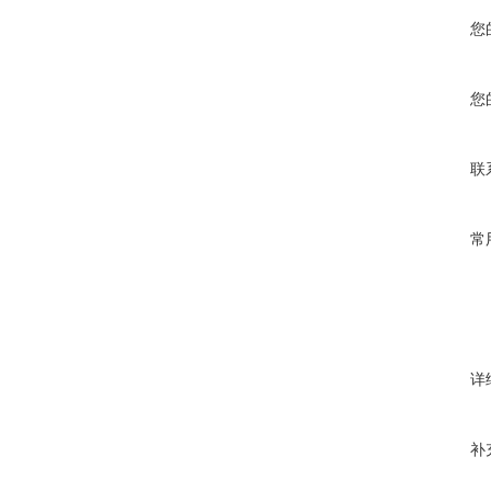
您
您
联
常
详
补