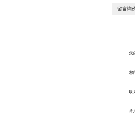
留言询
您
您
联
常