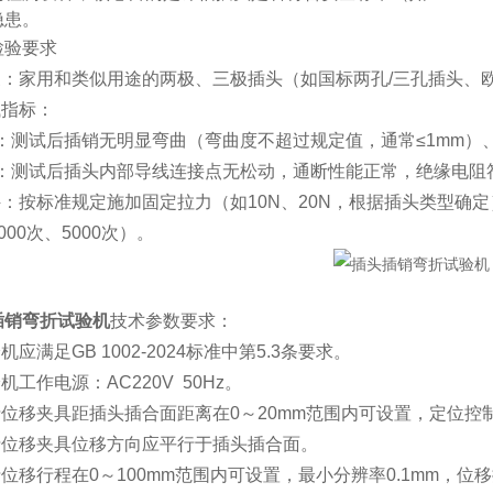
隐患。
检验要求
：家用和类似用途的两极、三极插头（如国标两孔/三孔插头、
试指标：
：测试后插销无明显弯曲（弯曲度不超过规定值，通常≤1mm）
：测试后插头内部导线连接点无松动，通断性能正常，绝缘电阻符
：按标准规定施加固定拉力（如10N、20N，根据插头类型确定）
000次、5000次）。
插销弯折试验机
技术参数要求：
验机应满足GB 1002-2024标准中第5.3条要求。
验机工作电源：AC220V 50Hz。
折位移夹具距插头插合面距离在0～20mm范围内可设置，定位控制精
弯折位移夹具位移方向应平行于插头插合面。
折位移行程在0～100mm范围内可设置，最小分辨率0.1mm，位移控