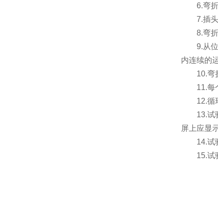
6.
7.插
8.弯
9.从
内连续的
10.
11.
12.
13
屏上应显
14
15