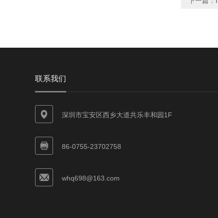
下一篇：
联系我们
深圳市宝安区西乡大道共乐丰和园1F
86-0755-23702758
whq698@163.com