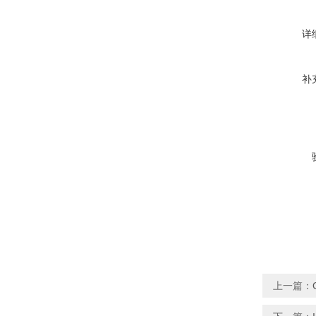
详
补
上一篇：