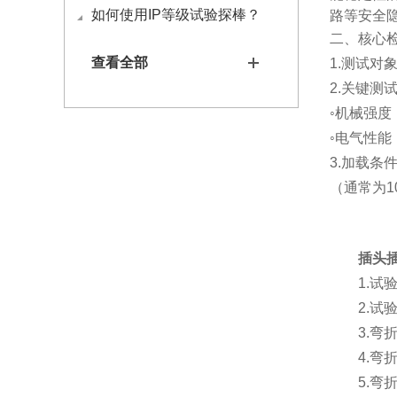
如何使用IP等级试验探棒？
路等安全
二、核心
查看全部
1.
测试对象
2.
关键测
◦
机械强度
◦
电气性能
3.
加载条件
（通常为1
插头
1.试
2.试
3.弯
4.
5.弯