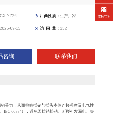
CX-YZ26
厂商性质：
生产厂家
微信联系
2025-09-13
访 问 量：
332
品咨询
联系我们
插销受力，从而检验插销与插头本体连接强度及电气性
IEC 60884），避免因插销松动、断裂引发漏电、短