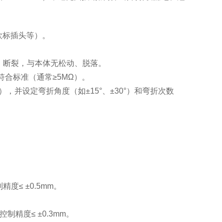
欧标插头等）。
、断裂，与本体无松动、脱落。
合标准（通常≥5MΩ）。
，并设定弯折角度（如±15°、±30°）和弯折次数
度≤ ±0.5mm。
制精度≤ ±0.3mm。