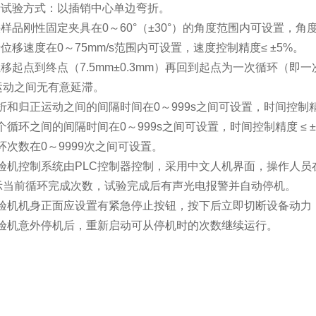
弯折试验方式：以插销中心单边弯折。
头样品刚性固定夹具在0～60°（±30°）的角度范围内可设置，角度调
折位移速度在0～75mm/s范围内可设置，速度控制精度≤ ±5%。
位移起点到终点（7.5mm±0.3mm）再回到起点为一次循环
运动之间无有意延滞。
弯折和归正运动之间的间隔时间在0～999s之间可设置，时间控制精度≤
每个循环之间的间隔时间在0～999s之间可设置，时间控制精度 ≤ ±0
循环次数在0～9999次之间可设置。
.试验机控制系统由PLC控制器控制，采用中文人机界面，操作人
示当前循环完成次数，试验完成后有声光电报警并自动停机。
.试验机机身正面应设置有紧急停止按钮，按下后立即切断设备动
.试验机意外停机后，重新启动可从停机时的次数继续运行。