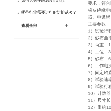
如何选购多路温度记录仪
要求，符合
橡皮绝缘电
哪些行业需要进行IP防护试验？
器、电饭锅
主要参数：
查看全部
1）试验行
2）砂布曲
3）荷重：
1
4）工位：
3
5）砂布：
6
6）工作电
7）固定轴
8）试验速
9）试验行
10）计数
11）尺寸
12）重约10