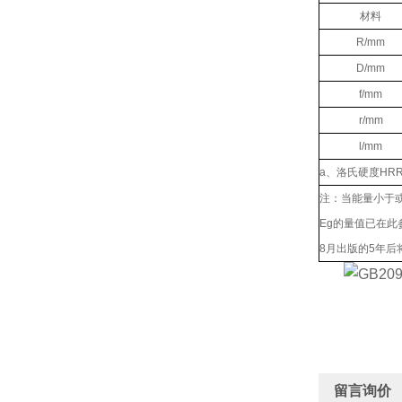
材料
R/mm
D/mm
f/mm
r/mm
l/mm
a
、洛氏硬度
HRR
注：当能量小于
Eg
的量值已在此
8
月出版的
5
年后
留言询价