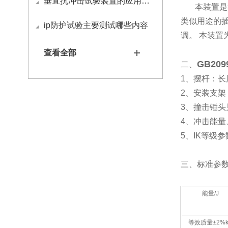
垂直抗冲击试验装置的应用与操作方法
本装置是
类似用途的
ip防护试验主要测试哪些内容
调。 本装置
查看全部
GB20
二、
1
、摆杆：长
2
、安装支架
3
、撞击锤头
4
、冲击能量
5
、
IK
等级参
三、
标准参
能量
/J
等效质量
±2%