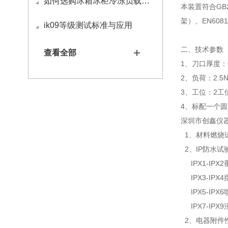
如何选购冰箱冰柜冷冻负载试验包
本装置符合GB20
架）、EN60
ik09等级测试标准与应用
二、技术参数
查看全部
1、刀口厚度：0
2、负荷：2.5
3、工位：2工
4、标配一个圆
深圳市创鑫仪
1、材料燃烧
2、IP防水试
IPX1-IPX
IPX3-IPX
IPX5-IPX
IPX7-IPX
2、电器附件