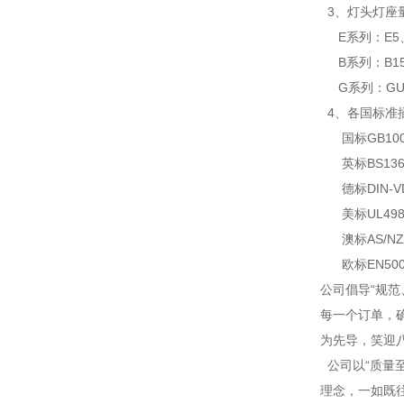
3、灯头灯座
E系列：E5、E
B系列：B15
G系列：GU4
4、各国标准
国标GB1002
英标BS136
德标DIN-VD
美标UL49
澳标AS/NZ
欧标EN500
公司倡导“规
每一个订单，
为先导，笑迎
公司以“质量
理念，一如既