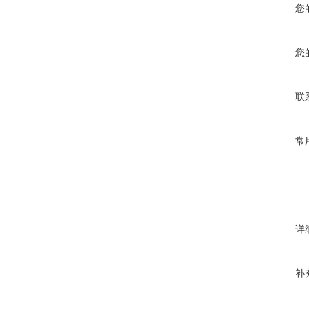
您
您
联
常
详
补