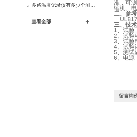
准，可测
多路温度记录仪有多少个测试通道？
缩机、电
二、参考
UL81
查看全部
三、技术
1、试验
2、试验电
3、试验
4、试验
5、测试
6、电源：
留言询