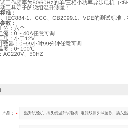
试工作频率为50/60Hz的单/三相小功率异步电机（
动工具定子的绕组温升测量！
标准：
7、IEC884-1、CCC、GB2099.1、VDE的测试标准，
参数：
工位：六个
流：0 ~ 40A任意可调
电压：小于12V
计数器：0~99小时99分钟任意可调
温度：0~100℃
AC220V、50HZ
价
产品：