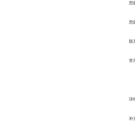
您
您
联
常
详
补