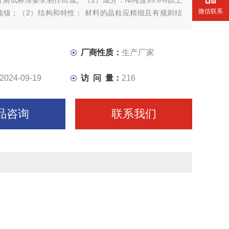
测试标准要求制作而成。（1）成分：NI纯度99.6%以上
微信联系
纯镍；（2）结构和特性： 材料的晶粒应精细且有规则结
小值为ASTM8(*大不超过0.019 mm)；
厂商性质：
生产厂家
2024-09-19
访 问 量：
216
品咨询
联系我们