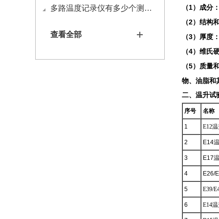
（1）成分：
多路温度记录仪有多少个测试通道？
（2）结构和
查看全部
（3）厚度： 0
（4）维氏硬度
（5）质量
物、油脂和
二、温升试
序号
名称
1
E12
2
E14
3
E17
4
E26/
5
E39/
6
E14