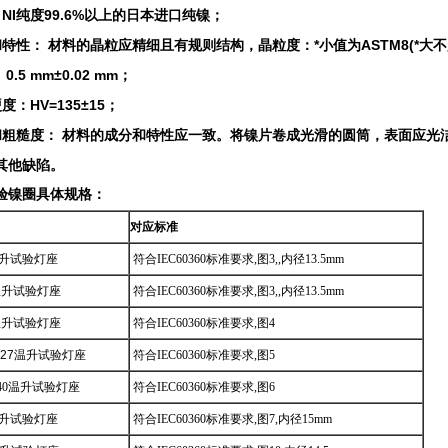
NI纯度99.6%以上的日本进口纯镍；
特性： 材料的晶粒应精细且有规则结构，晶粒度：*小值为ASTM8(*大不超过
.5 mm±0.02 mm；
：HV=135±15；
和粗糙度： 材料的成分和特性应一致。将镍片卷成光滑的圆筒，表面应光
其他缺陷。
验镍圈
具体规格：
对应标准
温升
试验灯座
符合
IEC60360
标准要求
,
图
3,,
内径
13.5mm
温升
试验灯座
符合
IEC60360
标准要求
,
图
3,,
内径
13.5mm
温升
试验灯座
符合
IEC60360
标准要求
,
图
4
E27温升
试验灯座
符合
IEC60360
标准要求
,
图
5
E40温升
试验灯座
符合
IEC60360
标准要求
,
图
6
温升
试验灯座
符合
IEC60360
标准要求
,
图
7,
内径
15mm