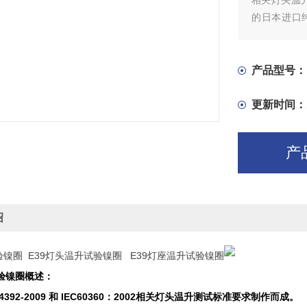
相关灯头温升
的日本进口
构，晶粒度：*
产品型号：
更新时间：
产
绍
验镍圈 E39灯头温升试验镍圈 E39灯座温升试验镍圈
验镍圈概述：
4392-2009 和 IEC60360：2002相关灯头温升测试标准要求制作而成。