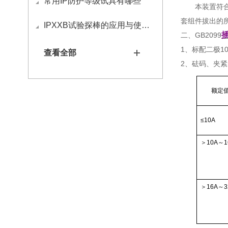
常用IP防护等级试具有哪些
本装置符
套组件拔出的
IPXXB试验探棒的应用与使用方法
二、GB2099
1、标配二极
1
查看全部
2、砝码、夹
额定
≤10A
＞10A～1
＞16A～3