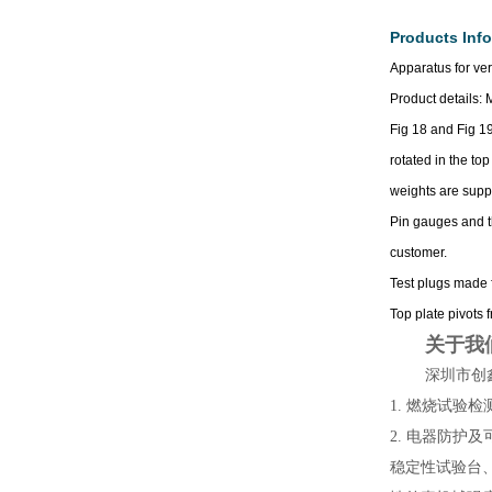
Products Inf
Apparatus for ve
Product details:
Fig 18 and Fig 19
rotated in the to
weights are suppl
Pin gauges and t
customer.
Test plugs made 
Top plate pivots f
关于我
深圳市创
1.
燃烧试验检
2.
电器防护及
稳定性试验台