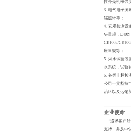
性外壳机械强
3.
电气电子测
辐照计等；
4.
安规检测设
头量规，
E40
灯
GB1002/GB100
座量规等；
5.
淋水试验装
水系统，试验
6.
各类非标检
公司一贯坚持
治区以及远销
企业使命
“
追求客户所
支持，并从中