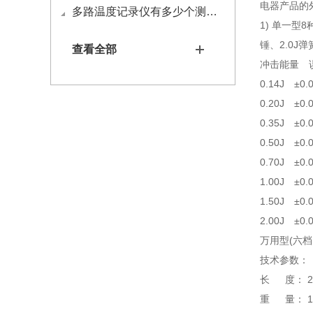
电器产品的
多路温度记录仪有多少个测试通道？
1) 单一型8
锤、2.0J
查看全部
冲击能量
0.14J ±0
0.20J ±0
0.35J ±0.
0.50J ±0.
0.70J ±0.
1.00J ±0.
1.50J ±0.
2.00J ±0.
万用型(六档）：
技术参数：
长 度： 2
重 量： 12