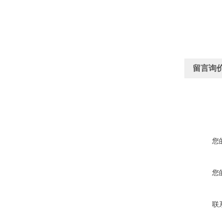
留言询
您
您
联