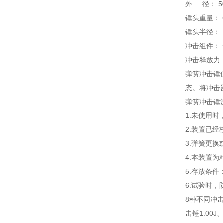
外 径： 5
锤头重量： 
锤头半径： 
冲击组件：
冲击释放力：
弹簧冲击锤
态。将冲击
弹簧冲击锤
1.未使用
2.装置已
3.弹簧更
4.本装置
5.存放条件
6.试验时
8种不同冲击
击锤1.00J