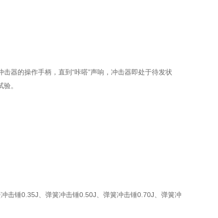
击器的操作手柄，直到“咔嗒”声响，冲击器即处于待发状
试验。
击锤0.35J、弹簧冲击锤0.50J、弹簧冲击锤0.70J、弹簧冲