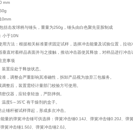
0 mm
60g
10mm
 包括击发球柄与锤头，重量为250g，锤头由白色聚先亚胺制成
小于10N
使用方法：根据相关标准要求固定试样，选择冲击能量及试验位置，拉动冲
器垂直对着样品表面并与之接触，推动冲击器使其释放，对样品进行冲击
注意事项
时，装置应处于释放状态。
经校准，调整会严重影响其准确性，拆卸产品视为放弃三包服务。
换或调整后，装置需经计量部门校验方可使用。
为精密仪器，应轻拿轻放，严防摔倒。
：温度5～35℃ 有干燥剂的盒子。
，防止锤杆被试样弹起，形成多次冲击。
能量的弹簧冲击锤可供选择：弹簧冲击锤0.14J、弹簧冲击锤0.20J、弹簧冲
、弹簧冲击锤1.50J、弹簧冲击锤2.0J。