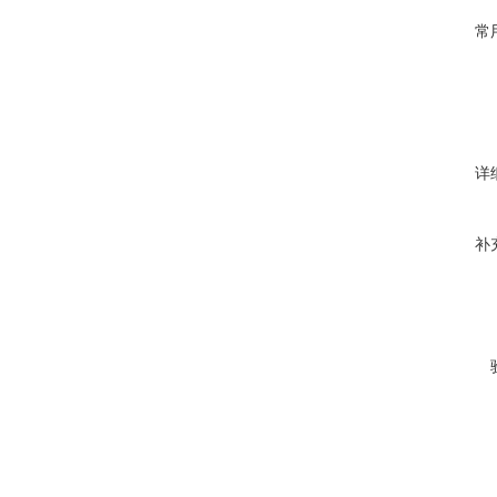
常
详
补