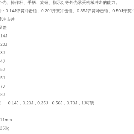
外壳、操作杆、手柄、旋钮、指示灯等外壳承受机械冲击的能力。
种：0.14J弹簧冲击锤、0.20J弹簧冲击锤、0.35J弹簧冲击锤、0.50J弹
弹簧冲击锤
 误差
.014J
.020J
03J
04J
05J
05J
07J
08J
0.14J，0.20J，0.35J，0.50J，0.70J，1J可调
11mm
50g