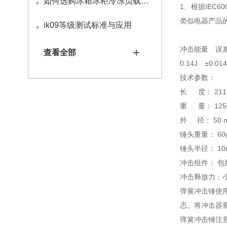
如何选购冰箱冰柜冷冻负载试验包
1、根据IEC60
类似电器产品
ik09等级测试标准与应用
冲击能量 
查看全部
0.14J ±0.0
技术参数：
长 度： 211
重 量： 125
外 径： 50 
锤头重量： 60
锤头半径： 10
冲击组件： 包
冲击释放力：小
弹簧冲击锤使
态。将冲击器
弹簧冲击锤注