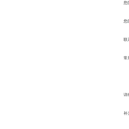
您
您
联
常
详
补