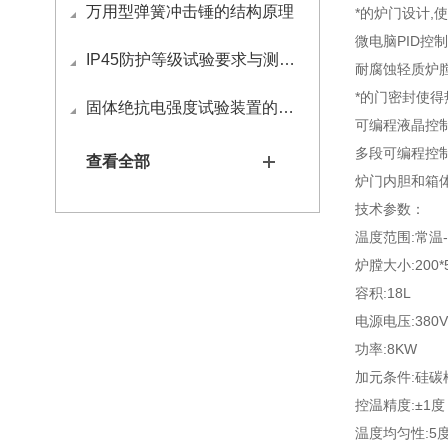
万用型弹簧冲击锤的结构原理
*的炉门设计,
微电脑PID控制
IP45防护等级试验要求与测试方法
耐腐蚀轻质炉膛
*的门密封使得
固体绝抗电强度试验装置的应用
可编程液晶控制
多段可编程控制
查看全部
炉门内胆和箱体
技术参数：
温度范围:常温-
炉膛大小:200*5
容积:18L
电源电压:380V
功率:8KW
加元条件:硅碳
控温精度:±1度
温度均匀性:5