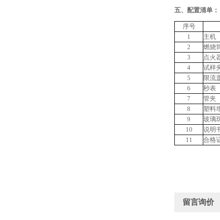
五、
配置清单：
序号
1
主机
2
燃烧
3
点火
4
试样
5
限流
6
秒表
7
管夹
8
塑料
9
玻璃
10
说明
11
合格
留言询价