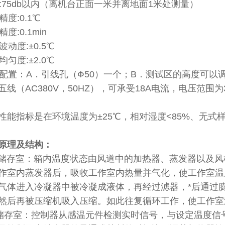
音:75db以内（离机台正面一米并离地面1米处测量）
精度:0.1℃
度:0.1min
波动度:±0.5℃
均匀度:±2.0℃
箱配置：A．引线孔（Ф50）一个；B．测试区的高度可以
线（AC380V，50HZ），可承受18A电流，电压范围为3
性能指标是在环境温度为±25℃，相对湿度<85%、无式
原理及结构：
储存室：箱内温度状态由风道中的加热器、蒸发器以及风
作室内蒸发器后，吸收工作室内热量并气化，使工作室温
气体进入冷凝器中被冷凝成液体，再经过滤器，*后通过
然后再被压缩机吸入压缩。如此往复循环工作，使工作室
储存室：控制器从感温元件检测实时信号，与设定温度信号