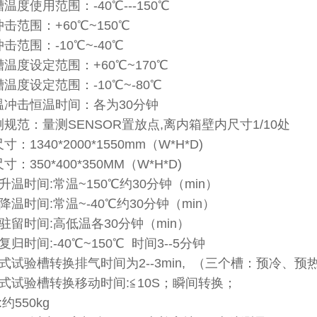
温度使用范围：-40℃---150℃
击范围：+60℃~150℃
击范围：-10℃~-40℃
温度设定范围：+60℃~170℃
温度设定范围：-10℃~-80℃
温冲击恒温时间：各为30分钟
规范：量测SENSOR置放点,离内箱壁内尺寸1/10处
：1340*2000*1550mm（W*H*D)
：350*400*350MM（W*H*D)
升温时间:常温~150℃约30分钟（min）
降温时间:常温~-40℃约30分钟（min）
驻留时间:高低温各30分钟（min）
复归时间:-40℃~150℃ 时间3--5分钟
厢式试验槽转换排气时间为2--3min, （三个槽：预冷、
槽式试验槽转换移动时间:≦10S；瞬间转换；
约550kg