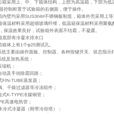
击箱采用上、中、下箱体结构，上部为高温箱，下部为低
器控制柜置于试验箱的右侧面，便于操作。
箱内壁均采用SUS304#不锈钢板制造，箱体外壳采用上等进
箱保温材料采用超细玻璃纤维，低温箱保温材料采用聚氨
，保温效果良好，试验箱外表面不结霜，不凝露。
箱底部有冷凝水排水口
箱箱体上有1个φ25测试孔。
系统主要由操作面板、控制器、各种按键开关、状态指示
系统及加热系统：
压缩机；
自动及手动除霜回路；
FIN-TUBE蒸发器；
阀、干燥过滤器等冷冻组件；
式K-TYPE冷媒铜管；
YPE高速电热管；
水冷式冷凝器（附带冷却塔）；