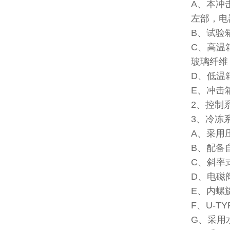
A、本冲
左部，电
B、试验
C、高温
玻璃纤维
D、低温
E、冲击
2、控制
3、冷冻
A、采用
B、配备
C、斜率式
D、电磁
E、内螺旋
F、U-T
G、采用