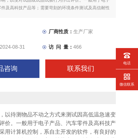
影响，以便对试品或试品试验行为作出评价。一般用于电子
零件及高科技产品等；需要苛刻的环境条件测试及高信耐性
。全部功能采用计算机控制，系自主开发的软件，有良好的
使用户的操作和监测都更加简单和直观，保持功能可以使你
保持状态，可以临时更......
厂商性质：
生产厂家
2024-08-31
访 问 量：
466
电话
品咨询
联系我们
微信联系
，以待测物品不动之方式来测试因高低温急速变
评价。一般用于电子产品、汽车零件及高科技产
采用计算机控制，系自主开发的软件，有良好的