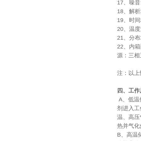
17、噪
18、解析
19、时间精
20、温度
21、分布
22、内
源：三相五
注：以上
四、工作
A、低温
剂进入工
温、高压
热并气化
B、高温