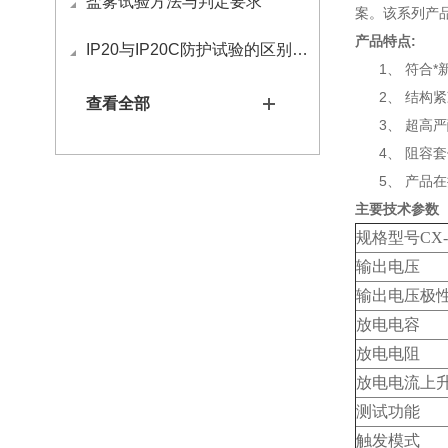
盐雾试验方法与判定要求
案。该系列产品
产品特点
:
IP20与IP20C防护试验的区别与应用
1、 符合*新IE
2、 结构
查看全部
3、 超高
4、 阻容
5、 产品
主要技术参数
规格型号CX-
输出电压
输出电压极
放电电容
放电电阻
放电电流上
测试功能
触发模式