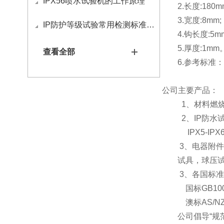
IPX56喷水试验机的工作原理
2.长度:180m
3.宽度:8mm;
IP防护等级试验常用检测标准有哪些
4.钩长度:5m
5.厚度:1mm
查看全部
6.参考标准：
公司主要产品：
1、材料燃
2、
IP
防水
IPX5-IP
3、电器附件
试具，球压
3、各国标
国标
GB10
澳标
AS/N
公司倡导“