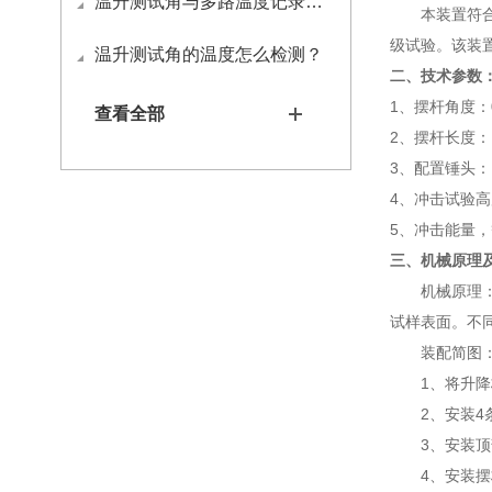
温升测试角与多路温度记录仪如何接线
本装置符
级试验。该装
温升测试角的温度怎么检测？
二、技术参数
1
、摆杆角度：
查看全部
2
、摆杆长度：
3
、配置锤头：
4
、冲击试验高
5
、冲击能量，
三、机械原理
机械原理
试样表面。不
装配简图
1
、将升降
2
、安装
4
3
、安装顶
4
、安装摆