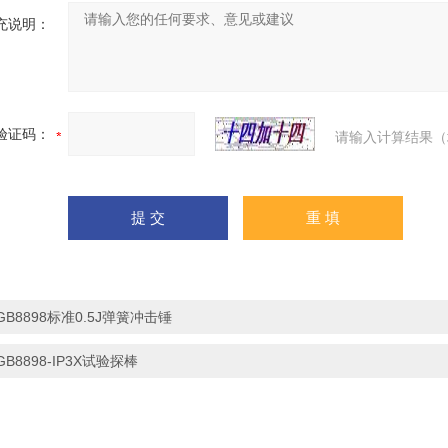
充说明：
验证码：
请输入计算结果（
GB8898标准0.5J弹簧冲击锤
GB8898-IP3X试验探棒