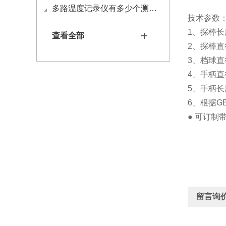
多路温度记录仪有多少个测试通道？
技术参数
1、探棒长
查看全部
2、探棒直
3、档球直
4、手柄直
5、手柄长
6、根据GB8
● 可订制带
留言询