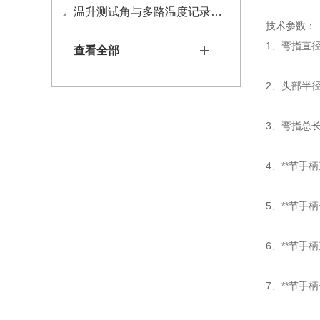
温升测试角与多路温度记录仪如何接线
技术参数：
1、弯指直径
查看全部
2、头部半径
3、弯指总长
4、**节手柄
5、**节手柄
6、**节手柄
7、**节手柄