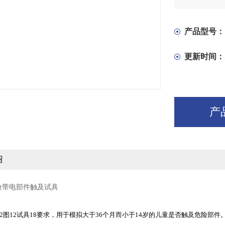
产品型号：
更新时间：
产
绍
危险带电部件触及试具
2
图
12
试具
18
要求，用于模拟大于
36
个月而小于
14
岁的儿童是否触及危险部件