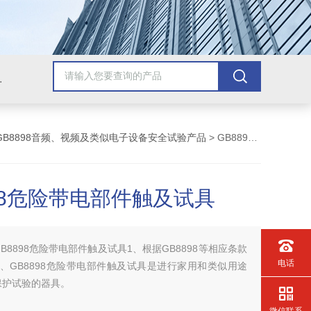
配套检测产品，GB9706.1医用电气配套试验设备
GB8898音频、视频及类似电子设备安全试验产品
> GB8898危险带电部件触及试具
898危险带电部件触及试具
GB8898危险带电部件触及试具1、根据GB8898等相应条款
电话
、GB8898危险带电部件触及试具是进行家用和类似用途
保护试验的器具。