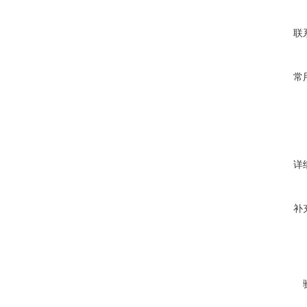
联
常
详
补