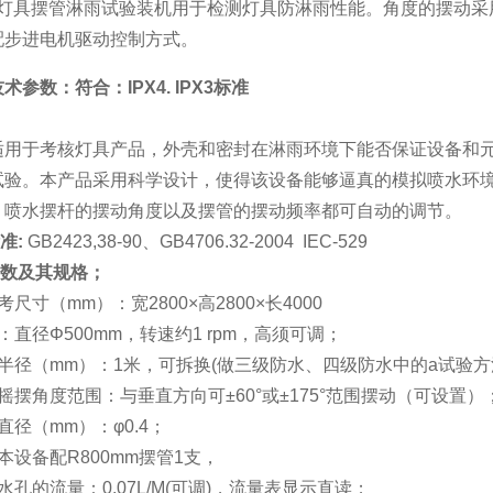
0.1灯具摆管淋雨试验装机用于检测灯具防淋雨性能。角度的摆动采
配步进电机驱动控制方式。
技术参数：符合：
IPX4. IPX3
标准
适用于考核灯具产品，外壳和密封在淋雨环境下能否保证设备和
试验。本产品采用科学设计，使得该设备能够逼真的模拟喷水环
、喷水摆杆的摆动角度以及摆管的摆动频率都可自动的调节。
准
:
GB2423,38-90、GB4706.32-2004 IEC-529
数及其规格；
尺寸（mm）：宽2800×高2800×长4000
：直径Φ
500mm
，转速约1 rpm，高须可调；
半径（mm）：1米，可拆换(做三级防水、四级防水中的a试验方
管摇摆角度范围：与垂直方向可±
60
°或±
175
°范围摆动（可设置）
直径（mm）：φ0.4；
：本设备配
R800mm
摆管
1
支，
水孔的流量：0.07L/M(可调)，流量表显示直读；