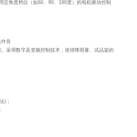
用定角度档位（如60、90、180度）的电机驱动控制
元件良
境。采用数字及变频控制技术，使得降雨量、试品架的
法)；
；