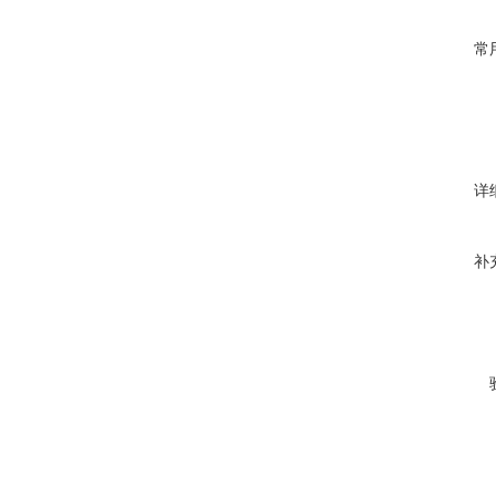
常
详
补