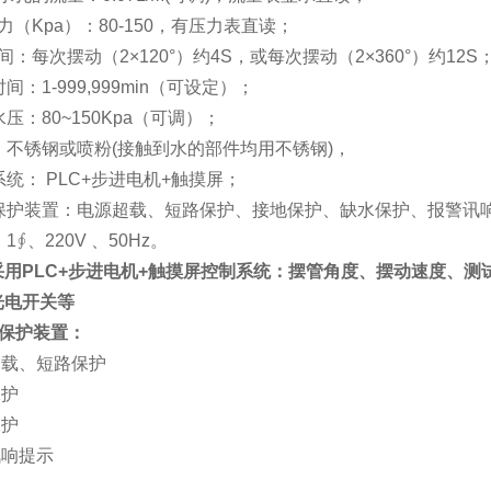
力（Kpa）：80-150，有压力表直读；
时间：每次摆动（
2
×
120
°）约
4S
，或每次摆动（
2
×
360
°）约
12S
间：1-999,999min（可设定）；
压：80~150Kpa（可调）；
：不锈钢或喷粉(接触到水的部件均用不锈钢)，
系统： PLC+步进电机+触摸屏；
全保护装置：电源超载、短路保护、接地保护、缺水保护、报警讯
1∮、220V 、50Hz。
采用
PLC+
步进电机
+
触摸屏控制系统：摆管角度、摆动速度、测
光电开关等
保护装置：
超载、短路保护
保护
保护
讯响提示