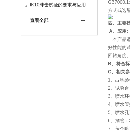
GB700
IK10冲击试验的要求与应用
方式或选
查看全部
四、主要
A
、应用
:
本产品
好性能的
回转角度
B
、
符合标
C
、相关参
1、占地参考
2、试验台
3、喷水环
4、喷水
5、喷水孔
6、摆管
7、每个喷