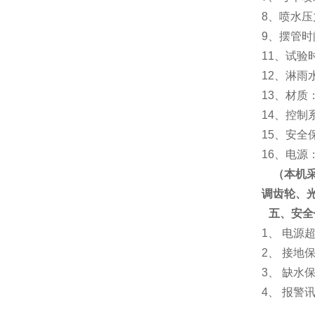
8、喷水压
9、摆管
11、试验时
12、淋雨水
13、材质
14、控制
15、安
16、电源：
（本机
调齿轮、
五、
安全
1、 电源
2、 接地
3、 缺水
4、 报警