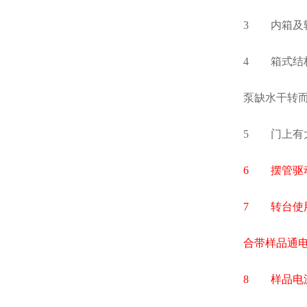
3
内箱及
4
箱式结
泵缺水干转
5
门上有
6
摆管驱
7
转台使
合带样品通
8
样品电